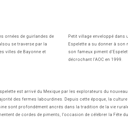
es ornées de guirlandes de
Petit village enveloppé dans 
alsou se traverse par la
Espelette a su donner à son
es villes de Bayonne et
son fameux piment d’Espelett
décrochant l’AOC en 1999.
Espelette est arrivé du Mexique par les explorateurs du nouve
ajorité des fermes labourdines. Depuis cette époque, la cultur
ine sont profondément ancrés dans la tradition de la vie rurale
ntent de cordes de piments, l’occasion de célébrer la Fête du